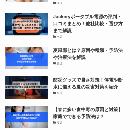
疫災
Jackeryポータブル電源の評判・
口コミまとめ！他社比較・選び方
まで解説
水災
夏風邪とは？原因や種類・予防法
や治療法を解説
疫災
防災グッズで暑さ対策！停電や断
水に備える夏の災害対策を紹介
水災
【春に多い食中毒の原因と対策】
家庭でできる予防法は？
疫災