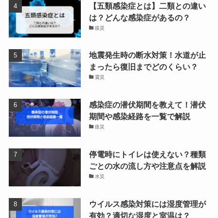
【五類感染症とは】二類との違い
は？どんな感染症があるの？
疫災
地震発生時の断水対策！水道が止
まったら復旧までどのくらい？
震災
感染症の潜伏期間を教えて！潜伏
期間や感染経路を一覧で解説
疫災
停電時にトイレは使えない？種類
ごとの水の流し方や注意点を解説
水災
ウイルス感染対策には湿度管理が
有効？適切な湿度と室温は？