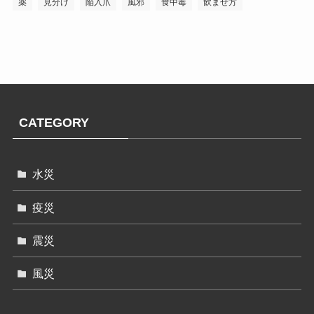
薬
見分け
陥入爪
風邪
食中毒
飲ませ方
CATEGORY
水災
疫災
震災
風災