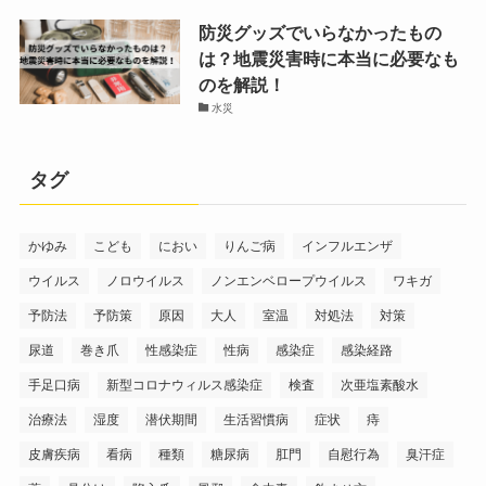
防災グッズでいらなかったもの
は？地震災害時に本当に必要なも
のを解説！
水災
タグ
かゆみ
こども
におい
りんご病
インフルエンザ
ウイルス
ノロウイルス
ノンエンベロープウイルス
ワキガ
予防法
予防策
原因
大人
室温
対処法
対策
尿道
巻き爪
性感染症
性病
感染症
感染経路
手足口病
新型コロナウィルス感染症
検査
次亜塩素酸水
治療法
湿度
潜伏期間
生活習慣病
症状
痔
皮膚疾病
看病
種類
糖尿病
肛門
自慰行為
臭汗症