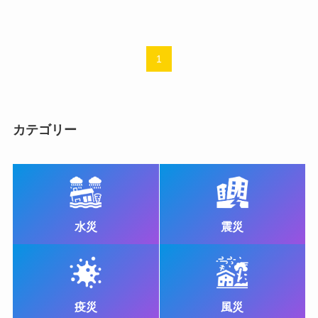
1
カテゴリー
水災
震災
疫災
風災