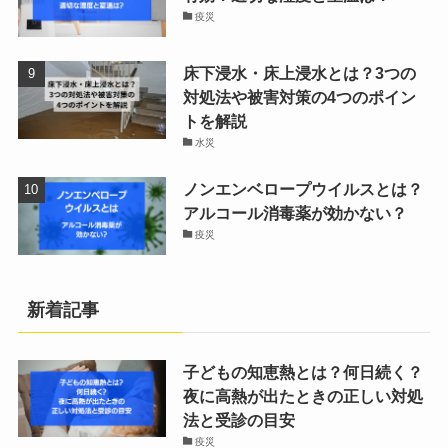
疫災
床下浸水・床上浸水とは？3つの
対処法や被害対策の4つのポイン
トを解説
水災
ノンエンベロープウイルスとは？
アルコール消毒薬が効かない？
疫災
新着記事
子どもの知恵熱とは？何日続く？
夜に高熱が出たときの正しい対処
法と受診の目安
疫災