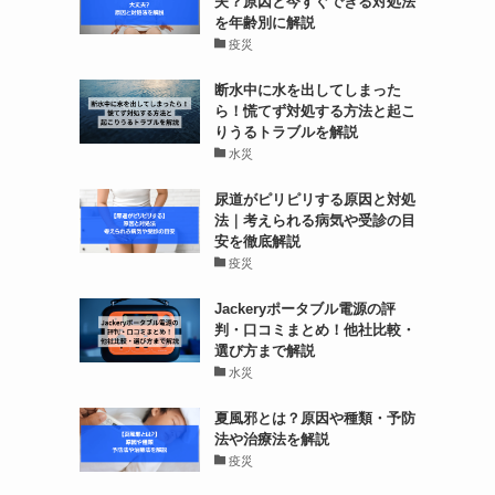
夫？原因と今すぐできる対処法
を年齢別に解説
疫災
断水中に水を出してしまった
ら！慌てず対処する方法と起こ
りうるトラブルを解説
水災
尿道がピリピリする原因と対処
法｜考えられる病気や受診の目
安を徹底解説
疫災
Jackeryポータブル電源の評
判・口コミまとめ！他社比較・
選び方まで解説
水災
夏風邪とは？原因や種類・予防
法や治療法を解説
疫災