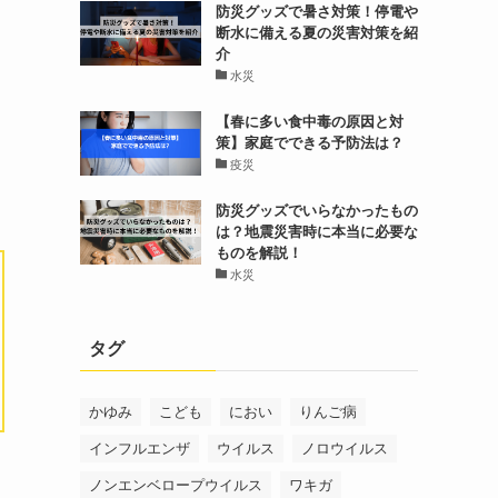
防災グッズで暑さ対策！停電や
断水に備える夏の災害対策を紹
介
水災
【春に多い食中毒の原因と対
策】家庭でできる予防法は？
疫災
防災グッズでいらなかったもの
は？地震災害時に本当に必要な
ものを解説！
水災
タグ
かゆみ
こども
におい
りんご病
インフルエンザ
ウイルス
ノロウイルス
ノンエンベロープウイルス
ワキガ