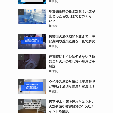
疫災
地震発生時の断水対策！水道が
止まったら復旧までどのくら
い？
震災
感染症の潜伏期間を教えて！潜
伏期間や感染経路を一覧で解説
疫災
停電時にトイレは使えない？種
類ごとの水の流し方や注意点を
解説
水災
ウイルス感染対策には湿度管理
が有効？適切な湿度と室温は？
疫災
床下浸水・床上浸水とは？3つ
の対処法や被害対策の4つのポ
イントを解説