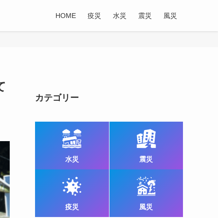
HOME
疫災
水災
震災
風災
て
カテゴリー
水災
震災
疫災
風災