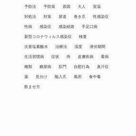
予防法
予防策
原因
大人
室温
対処法
対策
尿道
巻き爪
性感染症
性病
感染症
感染経路
手足口病
新型コロナウィルス感染症
検査
次亜塩素酸水
治療法
湿度
潜伏期間
生活習慣病
症状
痔
皮膚疾病
看病
種類
糖尿病
肛門
自慰行為
臭汗症
薬
見分け
陥入爪
風邪
食中毒
飲ませ方