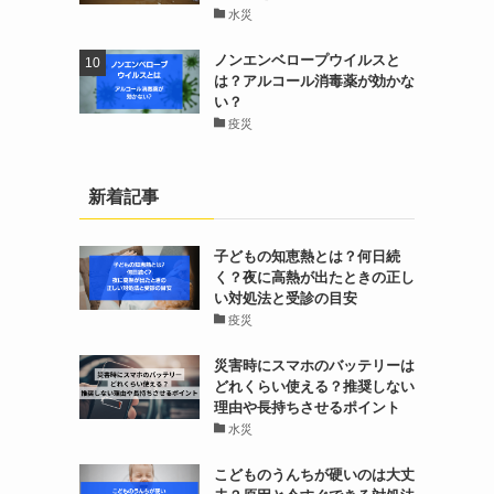
水災
ノンエンベロープウイルスと
は？アルコール消毒薬が効かな
い？
疫災
新着記事
子どもの知恵熱とは？何日続
く？夜に高熱が出たときの正し
い対処法と受診の目安
疫災
災害時にスマホのバッテリーは
どれくらい使える？推奨しない
理由や長持ちさせるポイント
水災
こどものうんちが硬いのは大丈