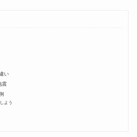
違い
地震
例
しよう