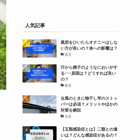
人気記事
風邪をひいたらオナニーはしな
い方が良いの？体への影響は？
疫災
汗から精子のようなにおいがす
る･･･原因は？どうすれば良い
の？
疫災
台風のときに物干し竿のストッ
パーは必須？メリットやほかの
対策を解説
水災
【五類感染症とは】二類との違
いは？どんな感染症があるの？