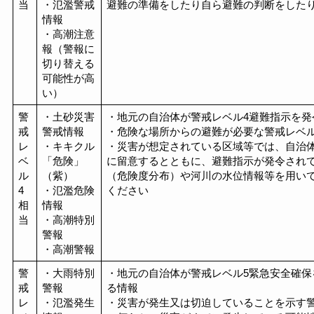
当
・氾濫警戒
避難の準備をしたり自ら避難の判断をした
情報
・高潮注意
報（警報に
切り替える
可能性が高
い）
警
・土砂災害
・地元の自治体が警戒レベル4避難指示を発
戒
警戒情報
・危険な場所からの避難が必要な警戒レベ
レ
・キキクル
・災害が想定されている区域等では、自治
ベ
「危険」
に留意するとともに、避難指示が発令され
ル
（紫）
（危険度分布）や河川の水位情報等を用い
4
・氾濫危険
ください
相
情報
当
・高潮特別
警報
・高潮警報
警
・大雨特別
・地元の自治体が警戒レベル5緊急安全確保
戒
警報
る情報
レ
・氾濫発生
・災害が発生又は切迫していることを示す警