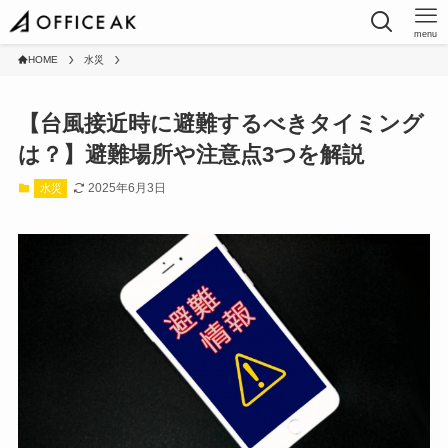
menu
HOME
水災
【台風接近時に避難するべきタイミング
は？】避難場所や注意点3つを解説
2025年6月3日
水災