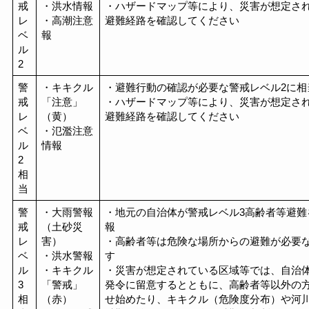
戒
・洪水情報
・ハザードマップ等により、災害が想定さ
レ
・高潮注意
避難経路を確認してください
ベ
報
ル
2
警
・キキクル
・避難行動の確認が必要な警戒レベル2に相
戒
「注意」
・ハザードマップ等により、災害が想定さ
レ
（黄）
避難経路を確認してください
ベ
・氾濫注意
ル
情報
2
相
当
警
・大雨警報
・地元の自治体が警戒レベル3高齢者等避難
戒
（土砂災
報
レ
害）
・高齢者等は危険な場所からの避難が必要な
ベ
・洪水警報
す
ル
・キキクル
・災害が想定されている区域等では、自治
3
「警戒」
発令に留意するとともに、高齢者等以外の
相
（赤）
せ始めたり、キキクル（危険度分布）や河