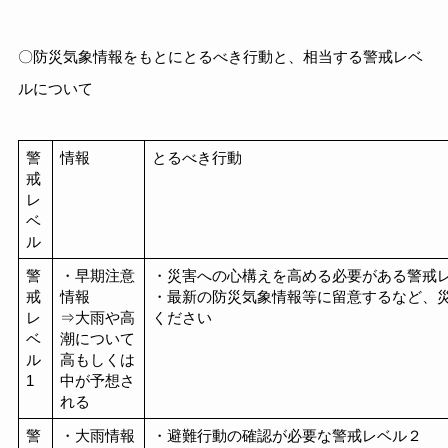
〇防災気象情報をもとにとるべき行動と、相当する警戒レベ
ルについて
警
情報
とるべき行動
戒
レ
ベ
ル
警
・早期注意
・災害への心構えを高める必要がある警戒レ
戒
情報
・最新の防災気象情報等に留意するなど、
レ
⇒大雨や高
ください
ベ
潮について
ル
高もしくは
1
中が予想さ
れる
警
・大雨情報
・避難行動の確認が必要な警戒レベル２