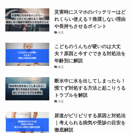
災害時にスマホのバッテリーはど
れくらい使える？推奨しない理由
や長持ちさせるポイント
水災
こどものうんちが硬いのは大丈
夫？原因と今すぐできる対処法を
年齢別に解説
疫災
断水中に水を出してしまったら！
慌てず対処する方法と起こりうる
トラブルを解説
水災
尿道がピリピリする原因と対処法
｜考えられる病気や受診の目安を
徹底解説