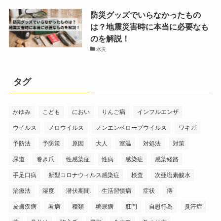
防災グッズでいらなかったもの
は？地震災害時に本当に必要なも
のを解説！
水災
タグ
かゆみ
こども
におい
りんご病
インフルエンザ
ウイルス
ノロウイルス
ノンエンベロープウイルス
ワキガ
予防法
予防策
原因
大人
室温
対処法
対策
尿道
巻き爪
性感染症
性病
感染症
感染経路
手足口病
新型コロナウィルス感染症
検査
次亜塩素酸水
治療法
湿度
潜伏期間
生活習慣病
症状
痔
皮膚疾病
看病
種類
糖尿病
肛門
自慰行為
臭汗症