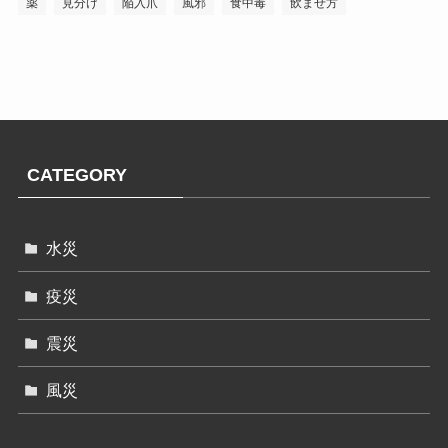
薬
見分け
陥入爪
風邪
食中毒
飲ませ方
CATEGORY
水災
疫災
震災
風災