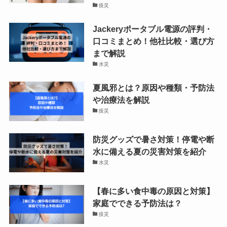
疫災
Jackeryポータブル電源の評判・
口コミまとめ！他社比較・選び方
まで解説
水災
夏風邪とは？原因や種類・予防法
や治療法を解説
疫災
防災グッズで暑さ対策！停電や断
水に備える夏の災害対策を紹介
水災
【春に多い食中毒の原因と対策】
家庭でできる予防法は？
疫災