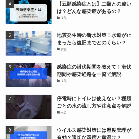
【五類感染症とは】二類との違い
は？どんな感染症があるの？
疫災
地震発生時の断水対策！水道が止
まったら復旧までどのくらい？
震災
感染症の潜伏期間を教えて！潜伏
期間や感染経路を一覧で解説
疫災
停電時にトイレは使えない？種類
ごとの水の流し方や注意点を解説
水災
ウイルス感染対策には湿度管理が
有効？適切な湿度と室温は？