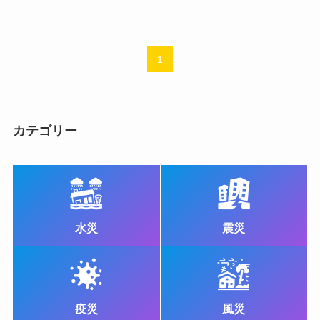
1
カテゴリー
水災
震災
疫災
風災