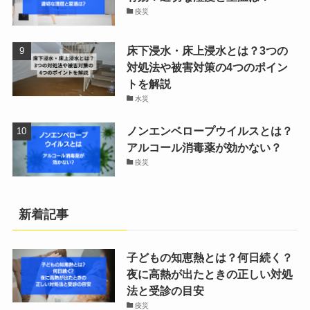
疫災
床下浸水・床上浸水とは？3つの
対処法や被害対策の4つのポイン
トを解説
水災
ノンエンベロープウイルスとは？
アルコール消毒薬が効かない？
疫災
新着記事
子どもの知恵熱とは？何日続く？
夜に高熱が出たときの正しい対処
法と受診の目安
疫災